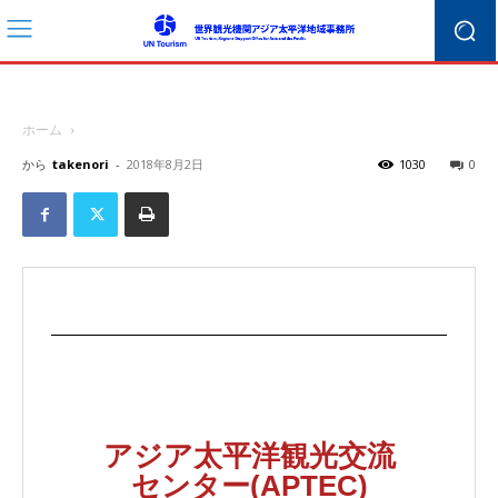
ホーム
から
takenori
-
2018年8月2日
1030
0