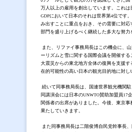
万人以上の雇用を創出しています。これは
において日本のそれは世界第
位です。
GDP
4
み出すことに重点をおき、その需要に対応
部門を盛り上げるべく継続した多大な努力
また、リファイ事務局長はこの機会に、山
ーリズムと雪に関する国際会議を開催する
大震災からの東北地方全体の復興を支援す
在的可能性の高い日本の観光目的地に対し
続いて同事務局長は、国連世界観光機関駐
同講演会には日本の
賛助加盟員
UNWTO
17
関係者の出席がありました。今後、東京事
果たしていきます。
また同事務局長は二階俊博自民党幹事長、