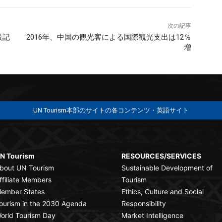
次の記事
設記
2016年、中国の観光客による国際観光支出は12％
増
UN Tourism本部のサイトの各コンテンツ・英語サイト
N Tourism
RESOURCES/SERVICES
bout UN Tourism
Sustainable Development of
ffiliate Members
Tourism
ember States
Ethics, Culture and Social
ourism in the 2030 Agenda
Responsibility
orld Tourism Day
Market Intelligence