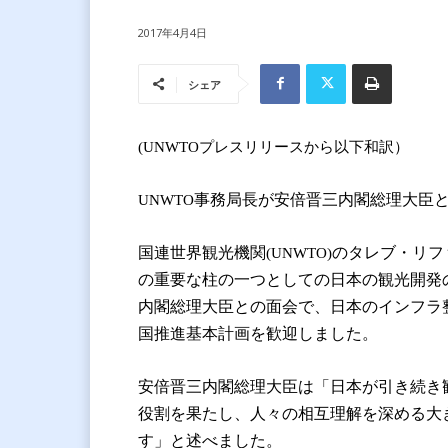
2017年4月4日
シェア
(UNWTOプレスリリースから以下和訳）
事務局長が安倍晋三内閣総理大臣
UNWTO
国連世界観光機関
のタレブ・リフ
(UNWTO)
の重要な柱の一つとしての日本の観光開発
内閣総理大臣との面会で、日本のインフラ
国推進基本計画を歓迎しました。
安倍晋三内閣総理大臣は「日本が引き続き
役割を果たし、人々の相互理解を深める大
す」と述べました。