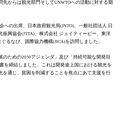
問先からは観光部門そして
への活動に対する期
UNWTO
会への出席、日本政府観光局
、一般社団法人
日
(JNTO)
光振興協会
、株式会社
ジェイティービー、東洋
(JTTA)
社ぐるなび、国際協力機構
を訪問しました。
(JICA)
展のための
アジェンダ」及び「持続可能な開発目
2030
書を締結しました。これは開発途上国における観光を
光を通じ、貧困を削減することを焦点にあて支援を行