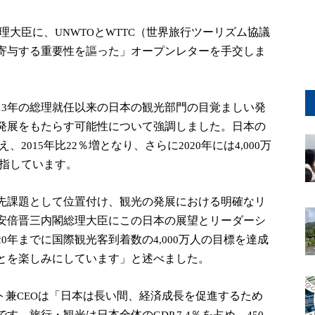
理大臣に、
と
（世界旅行ツーリズム協議
UNWTO
WTTC
寄与する重要性を謳った」オープンレターを手交しま
年の総理就任以来の日本の観光部門の目覚ましい発
13
発展をもたらす可能性について強調しました。日本の
え、
年比
％増となり、さらに
年には
万
2015
22
2020
4,000
指しています。
先課題として位置付け、観光の発展における明確なリ
安倍晋三内閣総理大臣にこの日本の展望とリーダーシ
年までに国際観光客到着数の
万人の目標を達成
20
4,000
とを楽しみにしています」と述べました。
ト兼
は「日本は長い間、経済成長を促進するため
CEO
です。旅行・観光は日本全体の
％を占め、
GDP 7.4
450