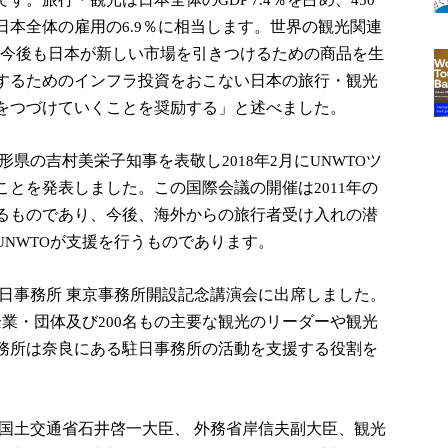
日本全体の雇用の
％に相当します。世界の観光関連
6.9
今後も日本が新しい市場を引きつけるための商品を生
するためのインフラ投資をおこない日本の旅行・観光
をつづけていくことを奨励する」と述べました。
形県の吉村美栄子知事を表敬し
年
月に
ツ
2018
2
UNWTO
ことを発表しました。この国際会議の開催は
年の
2011
るものであり、今後、海外からの旅行者受け入れの潜
が支援を行うものであります。
UNWTO
日事務所
東京事務所開設記念講演会に出席しました。
企業・団体及び
名もの主要な観光のリーダーや観光
200
務所は奈良にある駐日事務所の活動を支援する役割を
国土交通省石井啓一大臣、
外務省岸信夫副大臣、観光