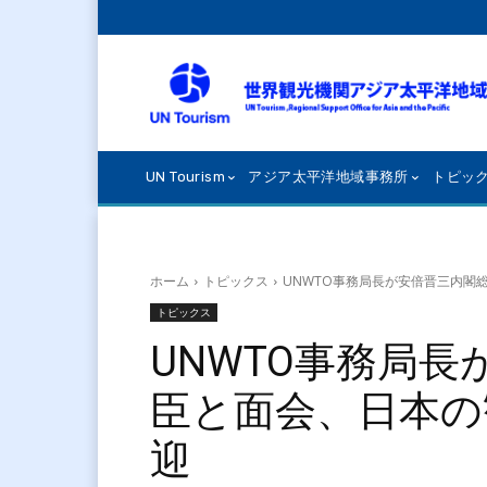
UN Tourism
アジア太平洋地域事務所
トピッ
ホーム
トピックス
UNWTO事務局長が安倍晋三内閣
トピックス
UNWTO事務局
臣と面会、日本の
迎