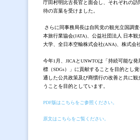
庁田村明比古長官と面会し、それぞれの訪
待の言葉を受けました。
さらに同事務局長は自民党の観光立国調査
本旅行業協会
、公益社団法人
日本観
(JATA)
大学、全日本空輸株式会社
、株式会
(ANA)
今年
月、
と
は「持続可能な発
1
JICA
UNWTO
標（
）」に貢献することを目的とし覚
SDGs
通した公共政策及び商慣行の改善と共に観
うことを目的としています。
PDF版はこちらをご参照ください。
原文はこちらをご覧ください。