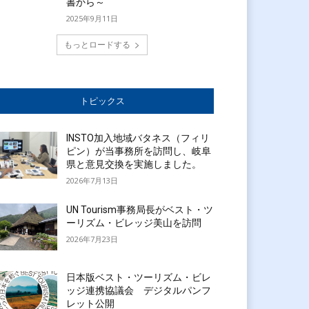
書から～
2025年9月11日
もっとロードする
トピックス
INSTO加入地域バタネス（フィリ
ピン）が当事務所を訪問し、岐阜
県と意見交換を実施しました。
2026年7月13日
UN Tourism事務局長がベスト・ツ
ーリズム・ビレッジ美山を訪問
2026年7月23日
日本版ベスト・ツーリズム・ビレ
ッジ連携協議会 デジタルパンフ
レット公開