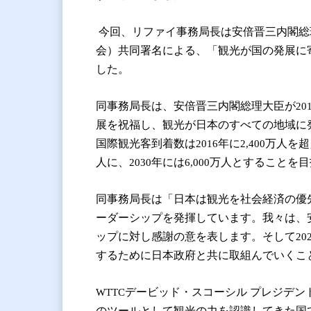
今回、リファイ事務局長は安倍晋三内閣総
会）共同署名による、「観光が国の発展に
した。
同事務局長は、安倍晋三内閣総理大臣が
20
展を祝福し、観光が日本のすべての地域に
国際観光客到着数は
年に
万人を超
2016
2,400
人に、
年には
万人とすることを目
2030
6,000
同事務局長は「日本は観光を社会経済の優
ーダーシップを発揮しています。我々は、
ップに対し感謝の意を表します。そして
20
するために日本政府と共に取組んでいくこ
デービッド・スコーシル
プレジデン
WTTC
のツールとして観光の力を認識してきた国