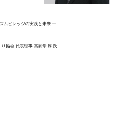
ズムビレッジの実践と未来 ―
協会 代表理事 高御堂 厚 氏