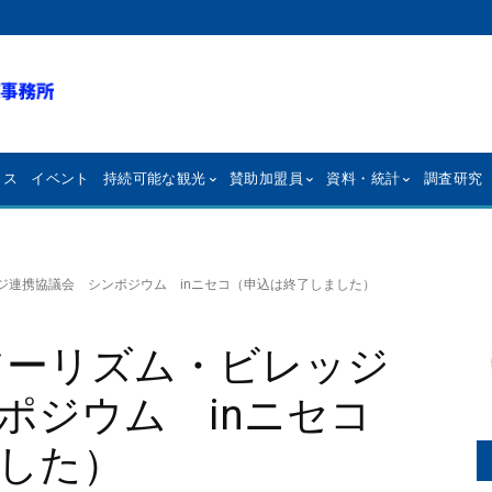
クス
イベント
持続可能な観光
賛助加盟員
資料・統計
調査研究
ッジ連携協議会 シンポジウム inニセコ（申込は終了しました）
・ツーリズム・ビレッジ
ポジウム inニセコ
した）