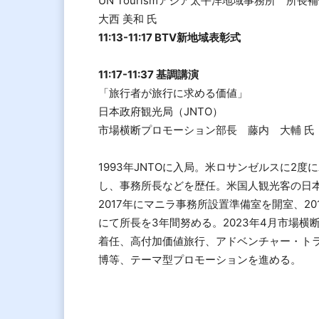
UN Tourismアジア太平洋地域事務所 所
大西 美和 氏
11:13-11:17 BTV新地域表彰式
11:17-11:37 基調講演
「旅行者が旅行に求める価値」
日本政府観光局（JNTO）
市場横断プロモーション部長 藤内 大輔 氏
1993年JNTOに入局。米ロサンゼルスに2度
し、事務所長などを歴任。米国人観光客の日
2017年にマニラ事務所設置準備室を開室、20
にて所長を3年間努める。2023年4月市場横
着任、高付加価値旅行、アドベンチャー・ト
博等、テーマ型プロモーションを進める。