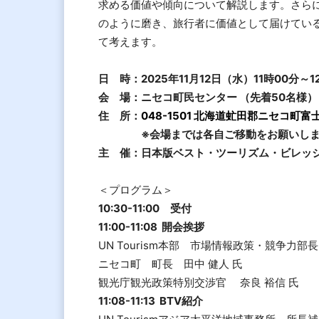
求める価値や傾向について解説します。さらに
のように磨き、旅行者に価値として届けてい
て考えます。
日 時：2025年11月12日（水）11時00分～
会 場：ニセコ町民センター （先着5
住 所：
048-1501 北海道虻田郡ニセコ町富
※会場までは各自ご移動をお願いしま
主 催：日本版ベスト・ツーリズム・ビレッ
＜プログラム＞
10:30-11:00 受付
11:00-11:08 開会挨拶
UN Tourism本部 市場情報政策・競争力部
ニセコ町 町長 田中 健人 氏
観光庁観光政策特別交渉官 奈良 裕信 氏
11:08-11:13 BTV紹介