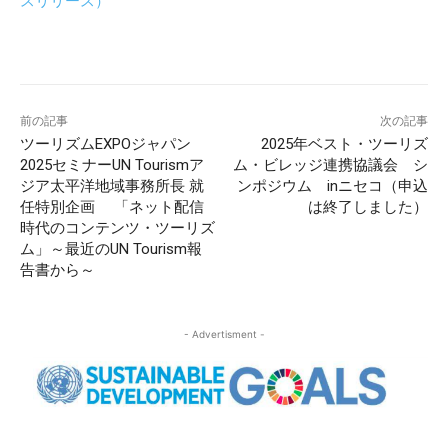
スリリース）
前の記事
次の記事
ツーリズムEXPOジャパン
2025年ベスト・ツーリズ
2025セミナーUN Tourismア
ム・ビレッジ連携協議会 シ
ジア太平洋地域事務所長 就
ンポジウム inニセコ（申込
任特別企画 「ネット配信
は終了しました）
時代のコンテンツ・ツーリズ
ム」～最近のUN Tourism報
告書から～
- Advertisment -