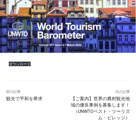
ダウンロード
前の記事
次の記事
観光で平和を希求
【ご案内】世界の農村観光地
域の優良事例を募集します！
（UNWTOベスト・ツーリズ
ム・ビレッジ）