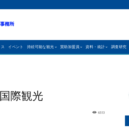
クス
イベント
持続可能な観光
賛助加盟員
資料・統計
調査研究
国際観光
6513