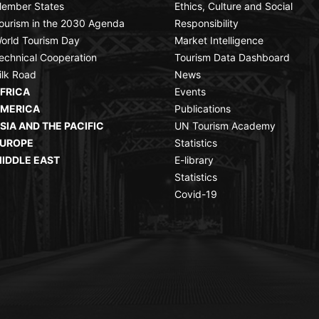
ember States
Ethics, Culture and Social
ourism in the 2030 Agenda
Responsibility
orld Tourism Day
Market Intelligence
echnical Cooperation
Tourism Data Dashboard
ilk Road
News
FRICA
Events
MERICA
Publications
SIA AND THE PACIFIC
UN Tourism Academy
UROPE
Statistics
IDDLE EAST
E-library
Statistics
Covid-19