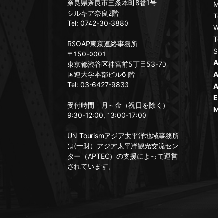
奈良県奈良市三条本町8番1号
M
シルキア奈良2階
T
Tel: 0742-30-3880
W
T
RSOAP東京連絡事務所
S
〒150-0001
A
東京都渋谷区神宮前5丁目53-70
国連大学本部ビル6 階
A
Tel: 03-6427-9833
A
E
受付時間 月～金（祝日を除く）
M
9:30-12:00, 13:00-17:00
UN Tourismアジア太平洋地域事務所
は(一財）アジア太平洋観光交流セン
ター（APTEC）の支援によって運営
されています。