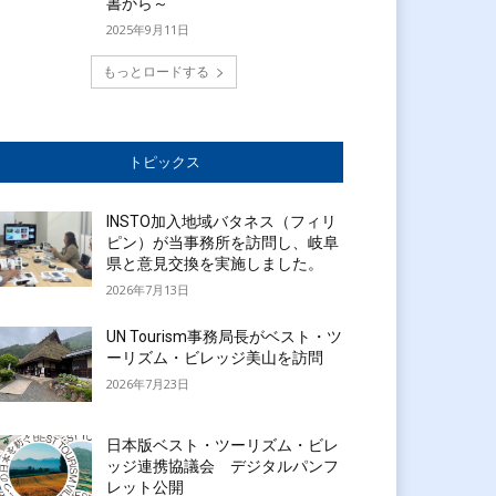
書から～
2025年9月11日
もっとロードする
トピックス
INSTO加入地域バタネス（フィリ
ピン）が当事務所を訪問し、岐阜
県と意見交換を実施しました。
2026年7月13日
UN Tourism事務局長がベスト・ツ
ーリズム・ビレッジ美山を訪問
2026年7月23日
日本版ベスト・ツーリズム・ビレ
ッジ連携協議会 デジタルパンフ
レット公開