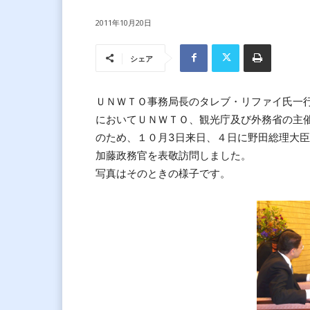
2011年10月20日
シェア
ＵＮＷＴＯ事務局長のタレブ・リファイ氏一
においてＵＮＷＴＯ、観光庁及び外務省の主
のため、１０月3日来日、４日に野田総理大
加藤政務官を表敬訪問しました。
写真はそのときの様子です。