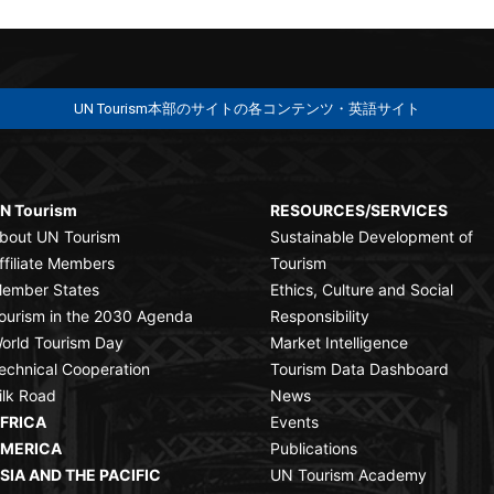
UN Tourism本部のサイトの各コンテンツ・英語サイト
N Tourism
RESOURCES/SERVICES
bout UN Tourism
Sustainable Development of
ffiliate Members
Tourism
ember States
Ethics, Culture and Social
ourism in the 2030 Agenda
Responsibility
orld Tourism Day
Market Intelligence
echnical Cooperation
Tourism Data Dashboard
ilk Road
News
FRICA
Events
MERICA
Publications
SIA AND THE PACIFIC
UN Tourism Academy