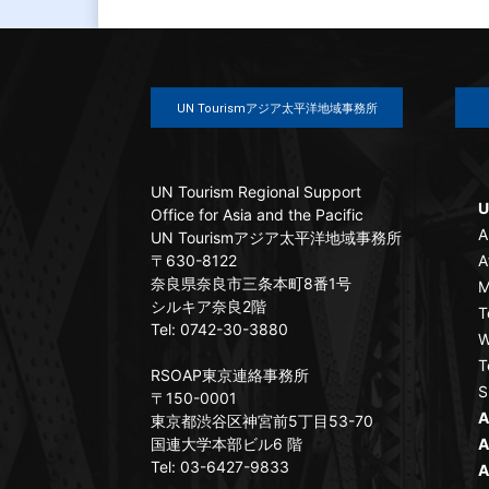
UN Tourismアジア太平洋地域事務所
UN Tourism Regional Support
U
Office for Asia and the Pacific
A
UN Tourismアジア太平洋地域事務所
〒630-8122
A
奈良県奈良市三条本町8番1号
M
シルキア奈良2階
T
Tel: 0742-30-3880
W
T
RSOAP東京連絡事務所
S
〒150-0001
A
東京都渋谷区神宮前5丁目53-70
国連大学本部ビル6 階
A
Tel: 03-6427-9833
A