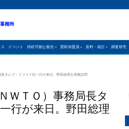
クス
イベント
持続可能な観光
賛助加盟員
資料・統計
調査研究
局長タレブ・リファイ氏一行が来日。野田総理を表敬訪問
ＮＷＴＯ）事務局長タ
一行が来日。野田総理