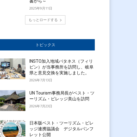
書から～
2025年9月11日
もっとロードする
トピックス
INSTO加入地域バタネス（フィリ
ピン）が当事務所を訪問し、岐阜
県と意見交換を実施しました。
2026年7月13日
UN Tourism事務局長がベスト・ツ
ーリズム・ビレッジ美山を訪問
2026年7月23日
日本版ベスト・ツーリズム・ビレ
ッジ連携協議会 デジタルパンフ
レット公開