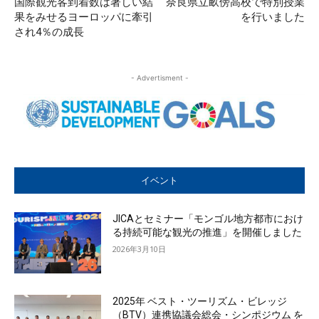
国際観光客到着数は著しい結
奈良県立畝傍高校で特別授業
果をみせるヨーロッパに牽引
を行いました
され4％の成長
- Advertisment -
イベント
JICAとセミナー「モンゴル地方都市におけ
る持続可能な観光の推進」を開催しました
2026年3月10日
2025年 ベスト・ツーリズム・ビレッジ
（BTV）連携協議会総会・シンポジウム を