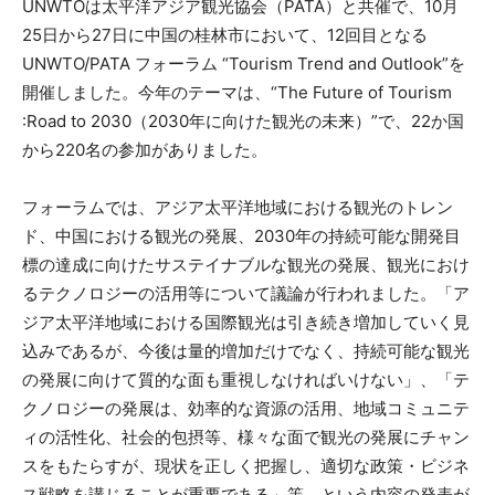
UNWTOは太平洋アジア観光協会（PATA）と共催で、10月
25日から27日に中国の桂林市において、12回目となる
UNWTO/PATA フォーラム “Tourism Trend and Outlook”を
開催しました。今年のテーマは、“The Future of Tourism
:Road to 2030（2030年に向けた観光の未来）”で、22か国
から220名の参加がありました。
フォーラムでは、アジア太平洋地域における観光のトレン
ド、中国における観光の発展、2030年の持続可能な開発目
標の達成に向けたサステイナブルな観光の発展、観光におけ
るテクノロジーの活用等について議論が行われました。「ア
ジア太平洋地域における国際観光は引き続き増加していく見
込みであるが、今後は量的増加だけでなく、持続可能な観光
の発展に向けて質的な面も重視しなければいけない」、「テ
クノロジーの発展は、効率的な資源の活用、地域コミュニテ
ィの活性化、社会的包摂等、様々な面で観光の発展にチャン
スをもたらすが、現状を正しく把握し、適切な政策・ビジネ
ス戦略を講じることが重要である」等、という内容の発表が