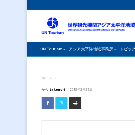
UN Tourism
アジア太平洋地域事務所
トピッ
ホーム
から
takenori
-
2018年3月26日