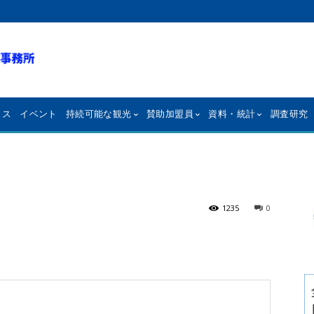
クス
イベント
持続可能な観光
賛助加盟員
資料・統計
調査研究
1235
0