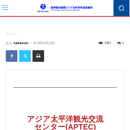
ホーム
から
takenori
-
2018年3月23日
1591
0