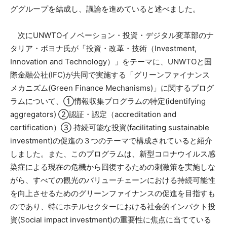
ググループを結成し、議論を進めていると述べました。
次にUNWTOイノベーション・投資・デジタル変革部のナ
タリア・ボヨナ氏が「投資・改革・技術（Investment,
Innovation and Technology）」をテーマに、UNWTOと国
際金融公社(IFC)が共同で実施する「グリーンファイナンス
メカニズム(Green Finance Mechanisms)」に関するプログ
ラムについて、①情報収集プログラムの特定(identifying
aggregators) ②認証・認定（accreditation and
certification）③ 持続可能な投資(facilitating sustainable
investment)の促進の３つのテーマで構成されていると紹介
しました。また、このプログラムは、新型コロナウイルス感
染症による現在の危機から回復するための刺激策を実施しな
がら、すべての観光のバリューチェーンにおける持続可能性
を向上させるためのグリーンファイナンスの促進を目指すも
のであり、特にホテルセクターにおける社会的インパクト投
資(Social impact investment)の重要性に焦点に当てている