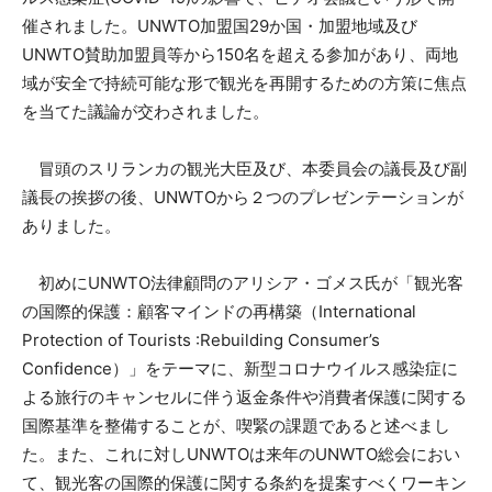
催されました。UNWTO加盟国29か国・加盟地域及び
UNWTO賛助加盟員等から150名を超える参加があり、両地
域が安全で持続可能な形で観光を再開するための方策に焦点
を当てた議論が交わされました。
冒頭のスリランカの観光大臣及び、本委員会の議長及び副
議長の挨拶の後、UNWTOから２つのプレゼンテーションが
ありました。
初めにUNWTO法律顧問のアリシア・ゴメス氏が「観光客
の国際的保護：顧客マインドの再構築（International
Protection of Tourists :Rebuilding Consumer’s
Confidence）」をテーマに、新型コロナウイルス感染症に
よる旅行のキャンセルに伴う返金条件や消費者保護に関する
国際基準を整備することが、喫緊の課題であると述べまし
た。また、これに対しUNWTOは来年のUNWTO総会におい
て、観光客の国際的保護に関する条約を提案すべくワーキン