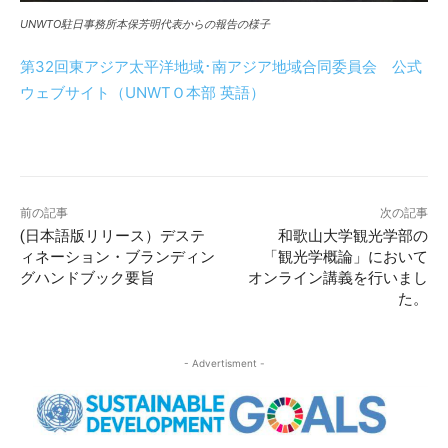
UNWTO駐日事務所本保芳明代表からの報告の様子
第32回東アジア太平洋地域･南アジア地域合同委員会 公式
ウェブサイト（UNWTＯ本部 英語）
前の記事
次の記事
(日本語版リリース）デステ
和歌山大学観光学部の
ィネーション・ブランディン
「観光学概論」において
グハンドブック要旨
オンライン講義を行いまし
た。
- Advertisment -