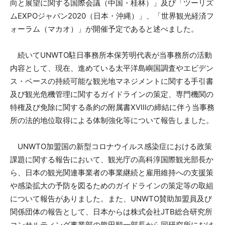
向と展望に関する国際会議（中国・桂林）」及び「ツーリズ
ムEXPOジャパン2020（日本・沖縄）」、「世界観光経済フ
ォーラム（マカオ）」が開催予定であると述べました。
続いてUNWTO駐日事務所本保芳明代表が当事務所の活動
内容として、現在、進めている太平洋島嶼国調査やエビデン
ス・ベースの持続可能な観光地マネジメントに関する手引書
及び観光危機管理に関するガイドラインの策定、専門機関の
特権及び免除に関する条約の附属書XVIIIの締結に伴う当事務
所の法的地位取得による体制強化等について報告しました。
UNWTO加盟国の新型コロナウイルス感染症における政策
課題に関する報告において、観光庁の高科淳国際観光部長か
ら、日本の観光関連事業者の事業継続と雇用維持への支援策
や感染拡大の予防を図るためのガイドラインの策定等の取組
について報告がありました。また、UNWTO賛助加盟員及び
関係団体の報告として、日本からは株式会社JTB総合研究所
コンサルティング事業部の熊田順一部長から同研究所におけ