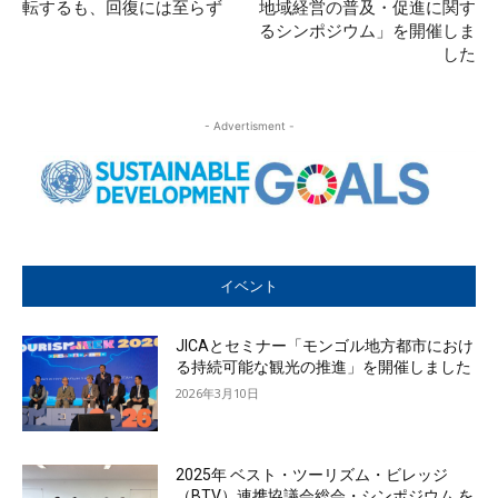
転するも、回復には至らず
地域経営の普及・促進に関す
るシンポジウム」を開催しま
した
- Advertisment -
イベント
JICAとセミナー「モンゴル地方都市におけ
る持続可能な観光の推進」を開催しました
2026年3月10日
2025年 ベスト・ツーリズム・ビレッジ
（BTV）連携協議会総会・シンポジウム を