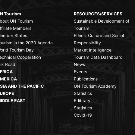
N Tourism
RESOURCES/SERVICES
bout UN Tourism
Sustainable Development of
ffiliate Members
Tourism
ember States
Ethics, Culture and Social
ourism in the 2030 Agenda
Responsibility
orld Tourism Day
Market Intelligence
echnical Cooperation
Tourism Data Dashboard
ilk Road
News
FRICA
Events
MERICA
Publications
SIA AND THE PACIFIC
UN Tourism Academy
UROPE
Statistics
IDDLE EAST
E-library
Statistics
Covid-19