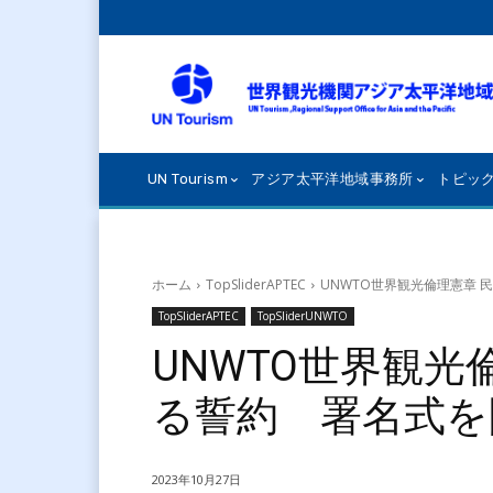
UN Tourism
アジア太平洋地域事務所
トピッ
ホーム
TopSliderAPTEC
UNWTO世界観光倫理憲章
TopSliderAPTEC
TopSliderUNWTO
UNWTO世界観光
る誓約 署名式を
2023年10月27日