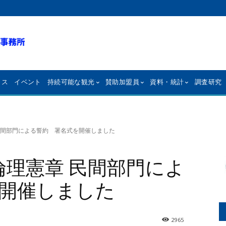
クス
イベント
持続可能な観光
賛助加盟員
資料・統計
調査研究
 民間部門による誓約 署名式を開催しました
倫理憲章 民間部門によ
開催しました
2965