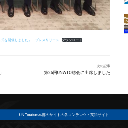
署名式を開催しました」 プレスリリース
ダウンロード
次の記事
3」
第25回UNWTO総会に出席しました
UN Tourism本部のサイトの各コンテンツ・英語サイト