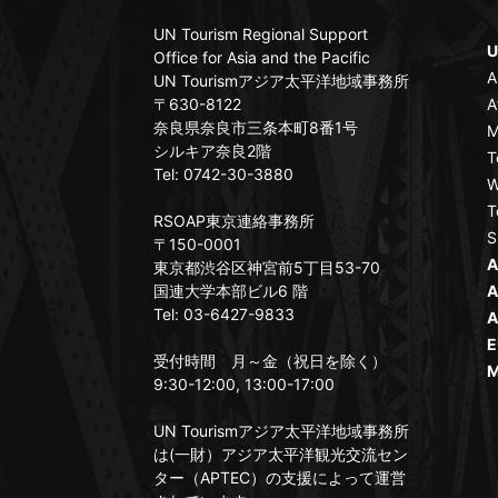
UN Tourism Regional Support
U
Office for Asia and the Pacific
A
UN Tourismアジア太平洋地域事務所
〒630-8122
A
奈良県奈良市三条本町8番1号
M
シルキア奈良2階
T
Tel: 0742-30-3880
W
T
RSOAP東京連絡事務所
S
〒150-0001
A
東京都渋谷区神宮前5丁目53-70
国連大学本部ビル6 階
A
Tel: 03-6427-9833
A
E
受付時間 月～金（祝日を除く）
M
9:30-12:00, 13:00-17:00
UN Tourismアジア太平洋地域事務所
は(一財）アジア太平洋観光交流セン
ター（APTEC）の支援によって運営