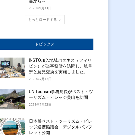
書から～
2025年9月11日
もっとロードする
トピックス
INSTO加入地域バタネス（フィリ
ピン）が当事務所を訪問し、岐阜
県と意見交換を実施しました。
2026年7月13日
UN Tourism事務局長がベスト・ツ
ーリズム・ビレッジ美山を訪問
2026年7月23日
日本版ベスト・ツーリズム・ビレ
ッジ連携協議会 デジタルパンフ
レット公開