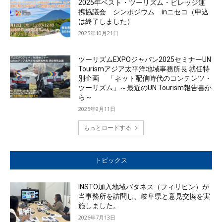
2025年ベスト・ツーリズム・ビレッジ連
携協議会 シンポジウム inニセコ（申込
は終了しました）
2025年10月21日
ツーリズムEXPOジャパン2025セミナーUN
Tourismアジア太平洋地域事務所長 就任特
別企画 「ネット配信時代のコンテンツ・
ツーリズム」～最近のUN Tourism報告書か
ら～
2025年9月11日
もっとロードする
トピックス
INSTO加入地域バタネス（フィリピン）が
当事務所を訪問し、岐阜県と意見交換を実
施しました。
2026年7月13日