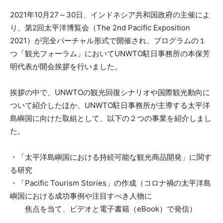
2021年10月27～30日、インドネシア共和国政府の主催によ
り、第2回太平洋博覧会（The 2nd Pacific Exposition
2021）が完全バーチャル形式で開催され、プログラムの１
つ「観光フォーラム」においてUNWTO駐日事務所の本保芳
明代表が開会挨拶を行いました。
挨拶の中で、UNWTOの観光回復シナリオや国際観光動向に
ついて紹介したほか、UNWTO駐日事務所が主導する太平洋
島嶼国に向けた取組として、以下の２つの事業を紹介しまし
た。
・「太平洋島嶼国における持続可能な観光商品開発」に関す
る研究
・「Pacific Tourism Stories」の作成（コロナ禍の太平洋島
嶼国における成功事例や注目すべき人物に
焦点を当て、ビデオと電子書籍（eBook）で発信）