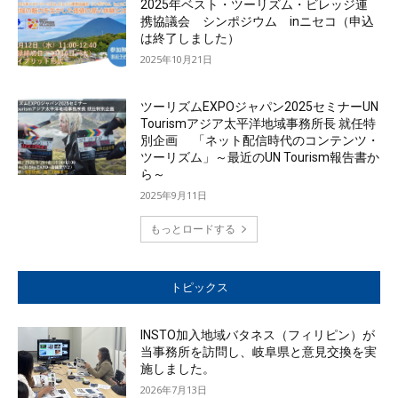
2025年ベスト・ツーリズム・ビレッジ連
携協議会 シンポジウム inニセコ（申込
は終了しました）
2025年10月21日
ツーリズムEXPOジャパン2025セミナーUN
Tourismアジア太平洋地域事務所長 就任特
別企画 「ネット配信時代のコンテンツ・
ツーリズム」～最近のUN Tourism報告書か
ら～
2025年9月11日
もっとロードする
トピックス
INSTO加入地域バタネス（フィリピン）が
当事務所を訪問し、岐阜県と意見交換を実
施しました。
2026年7月13日