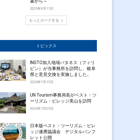
書から～
2025年9月11日
もっとロードする
トピックス
INSTO加入地域バタネス（フィリ
ピン）が当事務所を訪問し、岐阜
県と意見交換を実施しました。
2026年7月13日
UN Tourism事務局長がベスト・ツ
ーリズム・ビレッジ美山を訪問
2026年7月23日
日本版ベスト・ツーリズム・ビレ
ッジ連携協議会 デジタルパンフ
レット公開