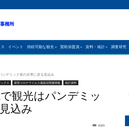
クス
イベント
持続可能な観光
賛助加盟員
資料・統計
調査研究
はパンデミック前の水準に戻る見込み
ピックス
新型コロナウイルス感染症関連情報
統計資料
地域で観光はパンデミッ
見込み
4599