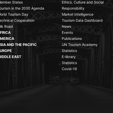
ember States
Ethics, Culture and Social
ourism in the 2030 Agenda
Responsibility
orld Tourism Day
Market Intelligence
echnical Cooperation
Tourism Data Dashboard
ilk Road
News
FRICA
Events
MERICA
Publications
SIA AND THE PACIFIC
UN Tourism Academy
UROPE
Statistics
IDDLE EAST
E-library
Statistics
Covid-19