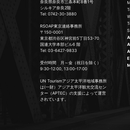
奈良県奈良市三条本町8番1号
M
シルキア奈良2階
T
Tel: 0742-30-3880
W
T
RSOAP東京連絡事務所
S
〒150-0001
A
東京都渋谷区神宮前5丁目53-70
国連大学本部ビル6 階
A
Tel: 03-6427-9833
A
E
受付時間 月～金（祝日を除く）
M
9:30-12:00, 13:00-17:00
UN Tourismアジア太平洋地域事務所
は(一財）アジア太平洋観光交流セン
ター（APTEC）の支援によって運営
されています。