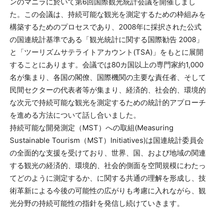
ンのマニラに於いて第6回国際観光統計会議を開催しまし
た。この会議は、持続可能な観光を測定するための枠組みを
構築するためのプロセスであり、2008年に採択された公式
の国連統計基準である「観光統計に関する国際勧告 2008」
と「ツーリズムサテライトアカウント(TSA)」をもとに展開
することにあります。会議では80カ国以上の専門家約1,000
名が集まり、各国の閣僚、国際機関の主要な責任者、そして
民間セクターの代表者等が集まり、経済的、社会的、環境的
な次元で持続可能な観光を測定するための統計的アプローチ
を進める方法について話し合いました。
持続可能な開発測定（MST）への取組(Measuring
Sustainable Tourism（MST）Initiatives)は国連統計委員会
の全面的な支援を受けており、世界、国、および地域の関連
する観光の経済的、環境的、社会的側面を空間規模にわたっ
てどのように測定するか、に関する共通の理解を形成し、技
術革新による今後の可能性の広がりも考慮に入れながら、観
光分野の持続可能性の指針を発信し続けていきます。