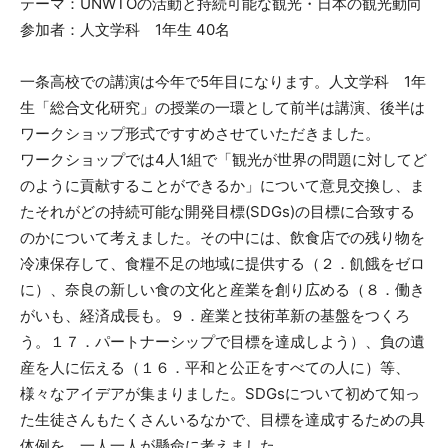
テーマ：UNWTOの活動と持続可能な観光・日本の観光動向
参加者：人文学科 1年生 40名
一条高校での講演は今年で5年目になります。人文学科 1年
生「総合文化研究」の授業の一環として前半は講演、後半は
ワークショップ形式ですすめさせていただきました。
ワークショップでは4人1組で「観光が世界の問題に対してど
のように貢献することができるか」について意見交換し、ま
たそれがどの持続可能な開発目標(SDGs)の目標に合致する
のかについて考えました。その中には、飲食店での残り物を
冷凍保存して、食糧不足の地域に提供する（２．飢餓をゼロ
に）、奈良の新しい食の文化と産業を創り広める（８．働き
がいも、経済成長も。９．産業と技術革新の基盤をつくろ
う。１７．パートナーシップで目標を達成しよう）、負の遺
産を人に伝える（１６．平和と公正をすべての人に）等、
様々なアイデアが集まりました。SDGsについて初めて知っ
た生徒さんもたくさんいるなかで、目標を達成するための具
体例を、一人一人が懸命に考えました。