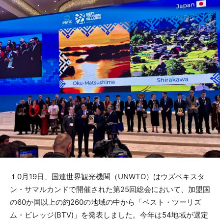
１0月19日、国連世界観光機関（UNWTO）はウズベキスタ
ン・サマルカンドで開催された第25回総会において、加盟国
の60か国以上の約260の地域の中から「ベスト・ツーリズ
ム・ビレッジ(BTV)」を発表しました。今年は54地域が選定