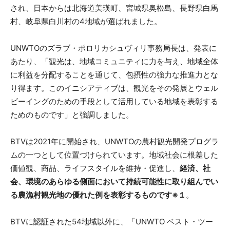
され、日本からは北海道美瑛町、宮城県奥松島、長野県白馬
村、岐阜県白川村の4地域が選ばれました。
UNWTOのズラブ・ポロリカシュヴィリ事務局長は、発表に
あたり、「観光は、地域コミュニティに力を与え、地域全体
に利益を分配することを通じて、包摂性の強力な推進力とな
り得ます。このイニシアティブは、観光をその発展とウェル
ビーイングのための手段として活用している地域を表彰する
ためのものです」と強調しました。
BTVは2021年に開始され、UNWTOの農村観光開発プログラ
ムの一つとして位置づけられています。地域社会に根差した
価値観、商品、ライフスタイルを維持・促進し、
経済、社
会、環境のあらゆる側面において持続可能性に取り組んでい
る農漁村観光地の優れた例を表彰するものです※１
。
BTVに認証された54地域以外に、「UNWTO ベスト・ツー