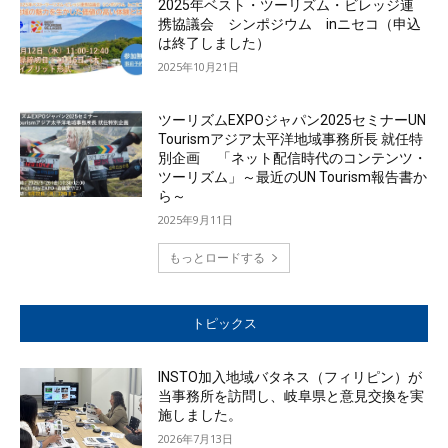
2025年ベスト・ツーリズム・ビレッジ連
携協議会 シンポジウム inニセコ（申込
は終了しました）
2025年10月21日
ツーリズムEXPOジャパン2025セミナーUN
Tourismアジア太平洋地域事務所長 就任特
別企画 「ネット配信時代のコンテンツ・
ツーリズム」～最近のUN Tourism報告書か
ら～
2025年9月11日
もっとロードする
トピックス
INSTO加入地域バタネス（フィリピン）が
当事務所を訪問し、岐阜県と意見交換を実
施しました。
2026年7月13日