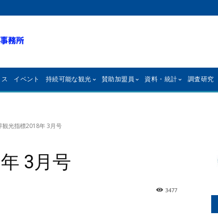
クス
イベント
持続可能な観光
賛助加盟員
資料・統計
調査研究
界観光指標2018年 3月号
年 3月号
3477