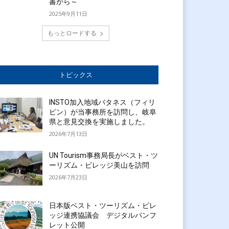
書から～
2025年9月11日
もっとロードする
トピックス
INSTO加入地域バタネス（フィリ
ピン）が当事務所を訪問し、岐阜
県と意見交換を実施しました。
2026年7月13日
UN Tourism事務局長がベスト・ツ
ーリズム・ビレッジ美山を訪問
2026年7月23日
日本版ベスト・ツーリズム・ビレ
ッジ連携協議会 デジタルパンフ
レット公開