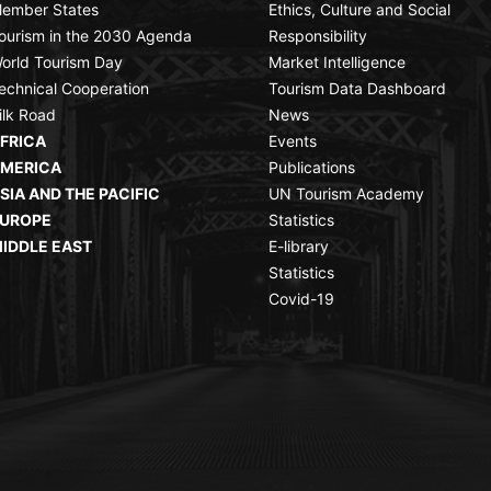
ember States
Ethics, Culture and Social
ourism in the 2030 Agenda
Responsibility
orld Tourism Day
Market Intelligence
echnical Cooperation
Tourism Data Dashboard
ilk Road
News
FRICA
Events
MERICA
Publications
SIA AND THE PACIFIC
UN Tourism Academy
UROPE
Statistics
IDDLE EAST
E-library
Statistics
Covid-19