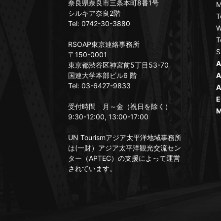
奈良県奈良市三条本町8番1号
M
シルキア奈良2階
T
Tel: 0742-30-3880
W
T
RSOAP東京連絡事務所
S
〒150-0001
A
東京都渋谷区神宮前5丁目53-70
国連大学本部ビル6 階
A
Tel: 03-6427-9833
A
E
受付時間 月～金（祝日を除く）
M
9:30-12:00, 13:00-17:00
UN Tourismアジア太平洋地域事務所
は(一財）アジア太平洋観光交流セン
ター（APTEC）の支援によって運営
されています。