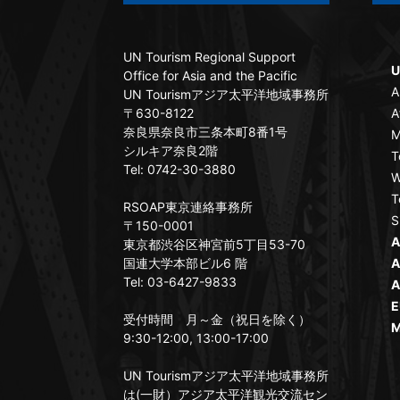
UN Tourism Regional Support
U
Office for Asia and the Pacific
A
UN Tourismアジア太平洋地域事務所
〒630-8122
A
奈良県奈良市三条本町8番1号
M
シルキア奈良2階
T
Tel: 0742-30-3880
W
T
RSOAP東京連絡事務所
S
〒150-0001
A
東京都渋谷区神宮前5丁目53-70
国連大学本部ビル6 階
A
Tel: 03-6427-9833
A
E
受付時間 月～金（祝日を除く）
M
9:30-12:00, 13:00-17:00
UN Tourismアジア太平洋地域事務所
は(一財）アジア太平洋観光交流セン