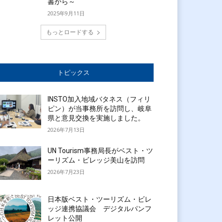
書から～
2025年9月11日
もっとロードする
トピックス
INSTO加入地域バタネス（フィリ
ピン）が当事務所を訪問し、岐阜
県と意見交換を実施しました。
2026年7月13日
UN Tourism事務局長がベスト・ツ
ーリズム・ビレッジ美山を訪問
2026年7月23日
日本版ベスト・ツーリズム・ビレ
ッジ連携協議会 デジタルパンフ
レット公開