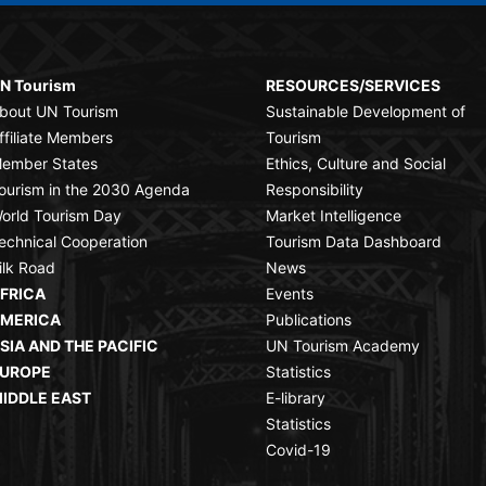
N Tourism
RESOURCES/SERVICES
bout UN Tourism
Sustainable Development of
ffiliate Members
Tourism
ember States
Ethics, Culture and Social
ourism in the 2030 Agenda
Responsibility
orld Tourism Day
Market Intelligence
echnical Cooperation
Tourism Data Dashboard
ilk Road
News
FRICA
Events
MERICA
Publications
SIA AND THE PACIFIC
UN Tourism Academy
UROPE
Statistics
IDDLE EAST
E-library
Statistics
Covid-19