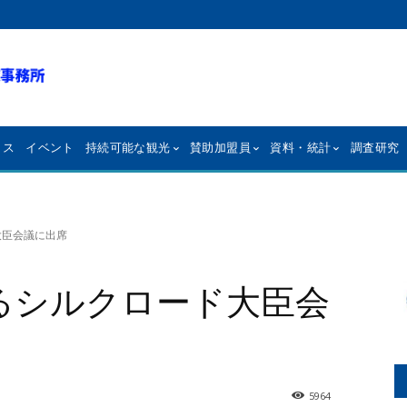
クス
イベント
持続可能な観光
賛助加盟員
資料・統計
調査研究
大臣会議に出席
するシルクロード大臣会
5964