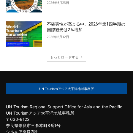
2026年6月23日
不確実性が高まる中、2026年第1四半期の
国際観光は2％増加
2026年6月12日
もっとロードする
UN Tourismアジア太平洋地域事務所
UN Tourism Regional Support Office for Asia and the Pacific
UN Tourismアジア太平洋地域事務所
〒630-8122
奈良県奈良市三条本町8番1号
シルキア奈良2階