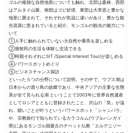
ゴルの複雑な自然地形についても触れ、北部は森林、西部
はアルタイ山脈、南部はゴビ砂漠、東部は大草原と豊かな
地形に囲まれて、それぞれが気温に違いがあり、豊かな観
光資源に恵まれていると紹介。モンゴルの観光の魅力につ
いて
①人手に触れられていない大自然や乗馬を楽しめる
②遊牧民の生活を体験し交流できる
③時期それぞれにSIT /Special Interest Tour/が楽しめる
④パワースポットめぐり
⑤ビジネスチャンス探訪
といった５つの分野について説明。その中で、ウブス湖は
日本からの渡り鳥の故郷であり、中央アジアの主要な生態
系が全て見られる湖 ということで2003年に世界自然遺産
としてロシアとともに登録されたこと、沢山の「気」が溢
れ、願いごとが叶うというパワースポット「シャンバラ」
や、宗教旅行で知られているカラコルム(ウブルハンガイ
県)にあるモンゴル国最古のチベット仏教「エルデニゾー