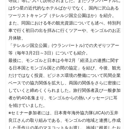
寺院」等について説明されました。またウランバートルに
は5つ星の近代的なホテルばかりでなく、国内に沢山ある
ツーリストキャンプ（テレルジ国立公園ほか）を紹介。
また、同国における冬の観光資源についても述べ、特別列
車で行く初日の出を拝みに行くツアーや、モンゴルのお正
月体験、
「テレルジ国立公園」(ウランバートル)での犬ぞりツアー
等（毎年3月2日～3日）についても紹介。
最後に、モンゴルと日本は今年2月「経済上の連携に関す
る日本国とモンゴル国との間の協定」を結び、今後、観光
だけではなく投資、ビジネス環境の整備について民間企業
ベースでの協力関係を拡大し、両国の関係をさらに密接に
していくと締めくくられました。旅行関係者及び一般参加
者が約40名集まり、モンゴルからの熱いメッセージに耳
を傾けていました。
※セミナー参加者には、日本青年海外協力隊(JICA)の玉井
良江さんの取り組みである、モンゴルの地域と連携し作成
した手作りの羊のマスコットをお渡し、地域に根差したお