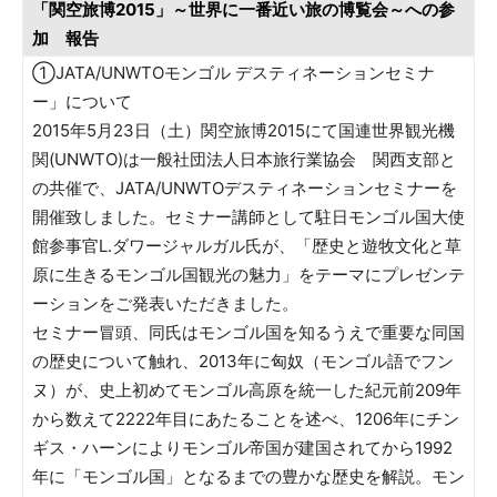
「関空旅博2015」～世界に一番近い旅の博覧会～への参
加 報告
①JATA/UNWTOモンゴル デスティネーションセミナ
ー」について
2015年5月23日（土）関空旅博2015にて国連世界観光機
関(UNWTO)は一般社団法人日本旅行業協会 関西支部と
の共催で、JATA/UNWTOデスティネーションセミナーを
開催致しました。セミナー講師として駐日モンゴル国大使
館参事官L.ダワージャルガル氏が、「歴史と遊牧文化と草
原に生きるモンゴル国観光の魅力」をテーマにプレゼンテ
ーションをご発表いただきました。
セミナー冒頭、同氏はモンゴル国を知るうえで重要な同国
の歴史について触れ、2013年に匈奴（モンゴル語でフン
ヌ）が、史上初めてモンゴル高原を統一した紀元前209年
から数えて2222年目にあたることを述べ、1206年にチン
ギス・ハーンによりモンゴル帝国が建国されてから1992
年に「モンゴル国」となるまでの豊かな歴史を解説。モン