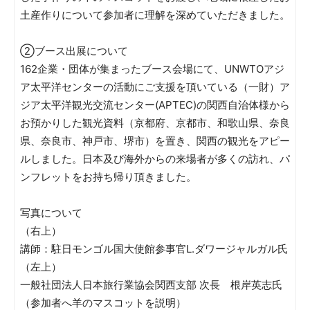
土産作りについて参加者に理解を深めていただきました。
②ブース出展について
162企業・団体が集まったブース会場にて、UNWTOアジ
ア太平洋センターの活動にご支援を頂いている（一財）ア
ジア太平洋観光交流センター(APTEC)の関西自治体様から
お預かりした観光資料（京都府、京都市、和歌山県、奈良
県、奈良市、神戸市、堺市）を置き、関西の観光をアピー
ルしました。日本及び海外からの来場者が多くの訪れ、パ
ンフレットをお持ち帰り頂きました。
写真について
（右上）
講師：駐日モンゴル国大使館参事官L.ダワージャルガル氏
（左上）
一般社団法人日本旅行業協会関西支部 次長 根岸英志氏
（参加者へ羊のマスコットを説明）