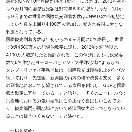
最新のUNWTO世界観光指標（動向）によれば、2013年初か
ら９カ月間の国際観光客は対前年５％の増となった。1月か
ら９月までの世界の国際観光到着客数はUNWTOの当初想定
していた数を上回り4,100万人増加し、受入れ各国に大きな
刺激となっている。
国際観光到着客数は年初からの９ヶ月間に5％成長し、世界
で8億4500万人の記録的数字に達し、2012年の同時期比
4,100万人増加したと推計される。この伸びはともに観光客
数で6％伸びたヨーロッパとアジア太平洋地域によるもの。
タレブ・リファイ事務局長は「国際観光は期待以上の伸びが
続いており、先進国、新興国の両方の経済成長を支え、多く
の到着地において切望されている雇用を創出し、GDPと国際
収支勘定に寄与している。」と語り、「多くのヨーロッパの
到着地における力強い結果はこの上なく喜ばしいことであ
り、観光部門が同地域において経済回復力の一つとなってい
ることは疑うべくもない。」と述べた。
（地域別要約）