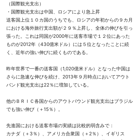
（国際観光支出）
・国際観光支出は中国、ロシアにより急上昇
送客国上位１０カ国のうちでも、ロシアの年初からの９カ月
における海外旅行支出額が２９％上昇し、全体の伸びを引っ
張った。これは同国が2000年に送客市場で１２位にあった
ものが2012年（430億米ドル）には５位となったことに続
く、近年の強い伸びに続くものである。
昨年世界で一番の送客国（1,020億米ドル）となった中国は
さらに急速な伸びを続け、2013年９月時点においてアウト
バンド観光支出は22％に増加している。
他のＢＲＩＣ各国からのアウトバウンド観光支出はブラジル
でも強い伸び（＋15％）。
先進国における送客市場の実績は比較的弱含みで：
カナダ（＋3％）、アメリカ合衆国（＋2％）、イギリス