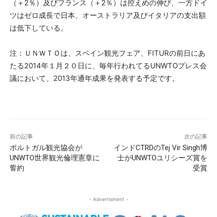
（＋2％）及びフランス（＋2％）は控えめの伸び、一方ドイ
ツはゼロ成長で日本、オーストラリア及びイタリアの支出額
は低下している。
注：ＵＮＷＴＯは、スペイン観光フェア、FITURの前日にあ
たる2014年１月２０日に、毎年行われてるUNWTOプレス会
議において、2013年通年成果を発表する予定です。
前の記事
次の記事
ポルトガル観光協会が
インドCTRDのTej Vir Singh博
UNWTO世界観光倫理憲章に
士がUNWTOユリシーズ賞を
誓約
受賞
- Advertisment -