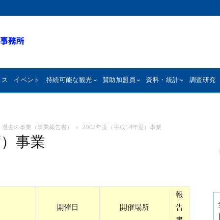
クス
イベント
持続可能な観光
賛助加盟員
資料・統計
調査研究
過去の事業（事業報告書）
2002年度（平成14年度）事業
度）事業
報
開催日
開催場所
告
書