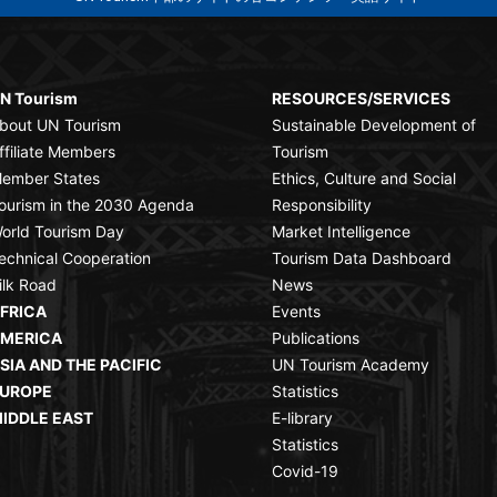
N Tourism
RESOURCES/SERVICES
bout UN Tourism
Sustainable Development of
ffiliate Members
Tourism
ember States
Ethics, Culture and Social
ourism in the 2030 Agenda
Responsibility
orld Tourism Day
Market Intelligence
echnical Cooperation
Tourism Data Dashboard
ilk Road
News
FRICA
Events
MERICA
Publications
SIA AND THE PACIFIC
UN Tourism Academy
UROPE
Statistics
IDDLE EAST
E-library
Statistics
Covid-19