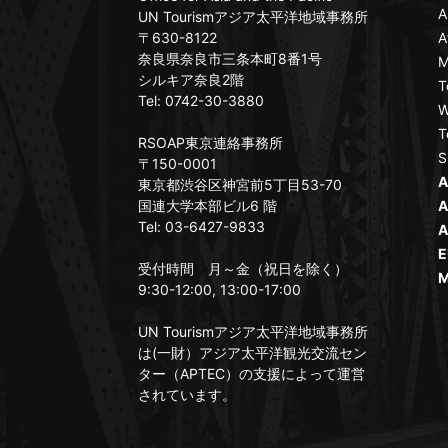
A
UN Tourismアジア太平洋地域事務所
〒630-8122
A
奈良県奈良市三条本町8番1号
M
シルキア奈良2階
T
Tel: 0742-30-3880
W
T
RSOAP東京連絡事務所
S
〒150-0001
A
東京都渋谷区神宮前5丁目53-70
国連大学本部ビル6 階
A
Tel: 03-6427-9833
A
E
受付時間 月～金（祝日を除く）
M
9:30-12:00, 13:00-17:00
UN Tourismアジア太平洋地域事務所
は(一財）アジア太平洋観光交流セン
ター（APTEC）の支援によって運営
されています。