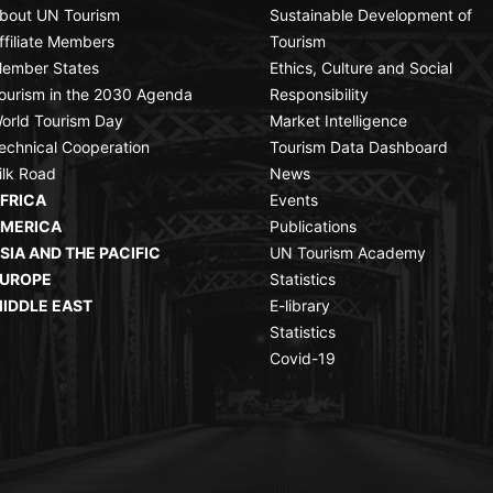
bout UN Tourism
Sustainable Development of
ffiliate Members
Tourism
ember States
Ethics, Culture and Social
ourism in the 2030 Agenda
Responsibility
orld Tourism Day
Market Intelligence
echnical Cooperation
Tourism Data Dashboard
ilk Road
News
FRICA
Events
MERICA
Publications
SIA AND THE PACIFIC
UN Tourism Academy
UROPE
Statistics
IDDLE EAST
E-library
Statistics
Covid-19