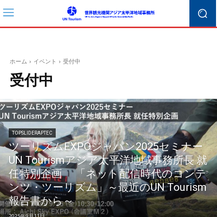
ホーム
イベント
受付中
受付中
TOPSLIDERAPTEC
ツーリズムEXPOジャパン2025セミナー
UN Tourismアジア太平洋地域事務所長 就
任特別企画 「ネット配信時代のコンテ
ンツ・ツーリズム」～最近のUN Tourism
報告書から～
2025年9月11日