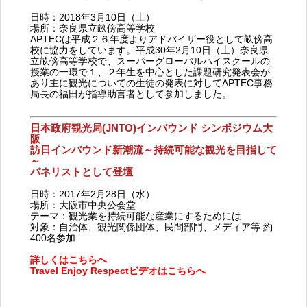
日時：2018年3月10日（土）
場所：奈良県立畝傍高等学校
APTECは平成２６年度よりアドバイザー役として畝傍高
校に協力をしています。平成30年2月10日（土）奈良県
立畝傍高等学校で、スーパーグローバルハイスクールの
授業の一環で１、２年生を中心とした課題研究発表会が
あり主に観光についての生徒の発表に対してAPTEC事務
局長の福田が指導助言者として参加しました。
日本政府観光局(JNTO)インバウンド シンポジウム大
阪
訪日インバウンド新潮流～持続可能な観光を目指して
～
パネリストとして登壇
日時：2017年2月28日（水）
場所：大阪市中央公会堂
テーマ：観光業を持続可能な産業にするためには
対象：自治体、観光関係団体、民間部門、メディア等 約
400名参加
詳しくはこちらへ
Travel Enjoy Respectビデオはこちらへ