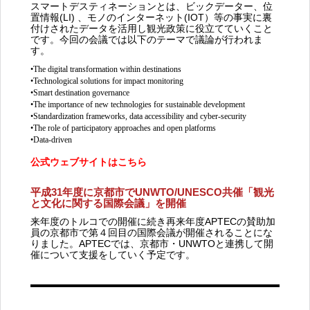
スマートデスティネーションとは、ビックデーター、位
置情報(LI) 、モノのインターネット(IOT）等の事実に裏
付けされたデータを活用し観光政策に役立てていくこと
です。今回の会議では以下のテーマで議論が行われま
す。
•
The digital transformation within destinations
•
Technological solutions for impact monitoring
•
Smart destination governance
•
The importance of new technologies for sustainable development
•
Standardization frameworks, data accessibility and cyber-security
•
The role of participatory approaches and open platforms
•
Data-driven
公式ウェブサイトはこちら
平成31年度に京都市でUNWTO/UNESCO共催「観光
と文化に関する国際会議」を開催
来年度のトルコでの開催に続き再来年度APTECの賛助加
員の京都市で第４回目の国際会議が開催されることにな
りました。APTECでは、京都市・UNWTOと連携して開
催について支援をしていく予定です。