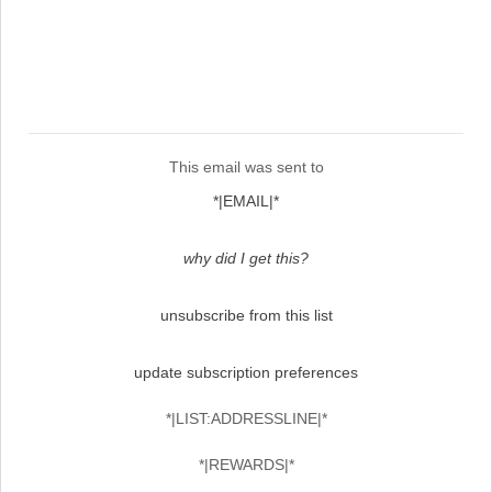
This email was sent to
*|EMAIL|*
why did I get this?
unsubscribe from this list
update subscription preferences
*|LIST:ADDRESSLINE|*
*|REWARDS|*