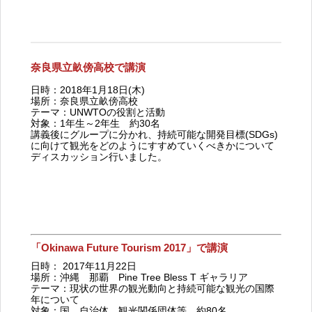
奈良県立畝傍高校で講演
日時：2018年1月18日(木)
場所：奈良県立畝傍高校
テーマ：UNWTOの役割と活動
対象：1年生～2年生 約30名
講義後にグループに分かれ、持続可能な開発目標(SDGs)
に向けて観光をどのようにすすめていくべきかについて
ディスカッション行いました。
「Okinawa Future Tourism 2017」で講演
日時： 2017年11月22日
場所：沖縄 那覇 Pine Tree Bless T ギャラリア
テーマ：現状の世界の観光動向と持続可能な観光の国際
年について
対象：国、自治体、観光関係団体等 約80名