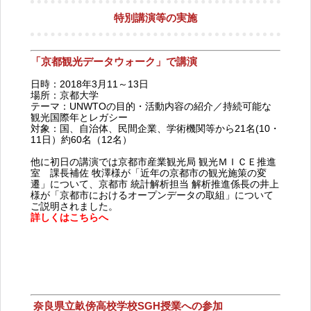
特別講演等の実施
「京都観光データウォーク」で講演
日時：2018年3月11～13日
場所：京都大学
テーマ：UNWTOの目的・活動内容の紹介／持続可能な
観光国際年とレガシー
対象：国、自治体、民間企業、学術機関等から21名(10・
11日）約60名（12名）
他に初日の講演では京都市産業観光局 観光ＭＩＣＥ推進
室 課長補佐 牧澤様が「近年の京都市の観光施策の変
遷」について、京都市 統計解析担当 解析推進係長の井上
様が「京都市におけるオープンデータの取組」について
ご説明されました。
詳しくはこちらへ
奈良県立畝傍高校学校SGH授業への参加