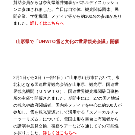
賛助会員からは奈良県荒井知事がパネルディスカッショ
ンに参加されました。当日は自治体、観光関係団体、民
間企業、学術機関、メディア等から約300名の参加があり
ました。
詳しくはこちらへ
山形県で「UNWTO雪と文化の世界観光会議」開催
2月1日から3日（一部4日）に山形県山形市において、東
北初となる国連世界観光会議が山形県、観光庁、国連世
界観光機関（ＵＮＷＴＯ）、国連世界観光機関駐日事務
所の主催で開催されました。期間中には、27の国と地域
の観光や政府関係者、国内外メディアを中心に約300人が
参加し、雪を観光資源として活用する「スノーカルチャ
ーツーリズム」について、雪国山形を舞台に有識者から
の講演や意見交換、視察ツアーなどを通じてその可能性
を探りました。
詳しくはこちらへ