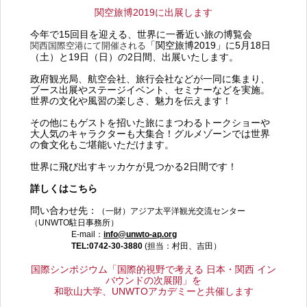
関空旅博2019に出展します
今年で15回目を迎える、世界に一番近い旅の博覧会
「関空旅博2019」に5月18日
関西国際空港にて開催される
（土）と19日（日）の2日間、出展いたします。
政府観光局、航空会社、旅行会社などが一同に集まり、
ブース出展やステージイベント、セミナーなどを実施。
世界の文化や風習の楽しさ、魅力を伝えます！
その他にもゲストを招いた旅にまつわるトークショーや
大人気のキャラクターも大集合！グルメゾーンでは世界
の食文化もご堪能いただけます。
世界に飛び出すキッカケが見つかる2日間です！
詳しくはこちら
問い合わせ先：
（一財）アジア太平洋観光交流センター
（UNWTO駐日事務所）
E-mail：
info@unwto-ap.org
TEL:0742-30-3880
(担当：村田、吉田）
国際シンポジウム「国際的視野で考える 日本・関西 イン
バウンドの次展開」を
和歌山大学、UNWTOアカデミーと共催します