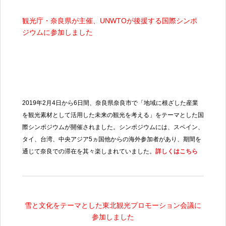
観光庁・奈良県が主催、
UNWTO
が後援する国際シンポ
ジウムに参加しました
2019
年
2
月
4
日から
6
日間、奈良県奈良市で「地域に根ざした産業
を観光素材として活用した未来の観光を考える」をテーマとした国
際シンポジウムが開催されました。シンポジウムには、スペイン、
タイ、台湾、中央アジア
5
ヵ国他からの海外参加者があり、期間を
通じて奈良での滞在を其々楽しまれていました。
詳しくはこちら
雪と文化をテーマとした東北観光プロモーション会議に
参加しました