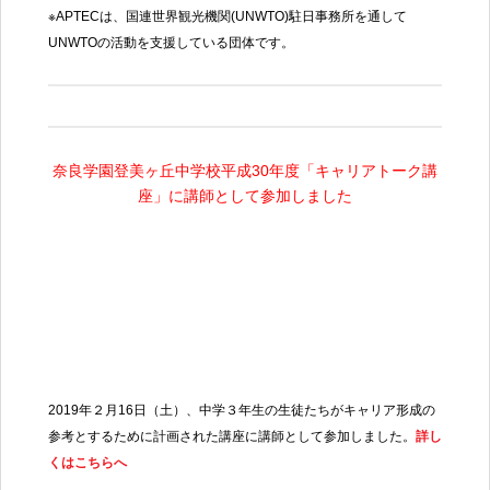
※APTECは、国連世界観光機関(UNWTO)駐日事務所を通して
UNWTOの活動を支援している団体です
。
奈良学園登美ヶ丘中学校平成
30
年度「キャリアトーク講
座」に講師として参加しました
奈良学園登美ヶ丘中学校 平成
30
年度「キャリアトーク
講座」に講師として参加しました
2019
年２月
16
日（土）、中学３年生の生徒たちがキャリア形成の
参考とするために計画された講座に講師として参加しました。
詳し
くはこちらへ