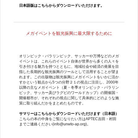
日本語版はこちらからダウンロードいただけます。
メガイベントを観光振興に最大限するために
オリンピック・パラリンピック、サッカーや万博などのメガ
イベントは、これらのイベント自体が世界から多くの人々を
引き付ける魅力を持つとともに、地域社会や経済の発展を目
指した長期的な観光振興のツールとして活用することが望ま
れます。この出版物は観光振興にメガイベントをいかに活か
すかという観点から5つの分野２１の視点に注目し、2000年
以降の主なメガイベント（夏・冬季オリンピック・パラリン
ピック、サッカー及びラグビのワールドカップ）の開催国・
開催都市が、それぞれの視点に関して具体的にどのような施
策に取り組んだかをまとめたものです。
サマリーはこちらからダウンロードいただけます（日本語）
こちらの本の中身をご覧になりたい方はAPTEC吉田・村田
までご連絡ください(info@unwto-ap.org)。