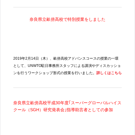
奈良県立畝傍高校で特別授業をしまし
た
2019
年
2
月
14
日（木）、畝傍高校アドバンスコースの授業の一環
として、
UNWTO
駐日事務所スタッフによる講演やディスカッショ
ンを行うワークショップ形式の授業を行いました。
詳しくはこちら
奈良県立畝傍高校平成
30
年度｢スーパーグローバルハイス
クール（
SGH
）研究発表会｣指導助言者としての参加