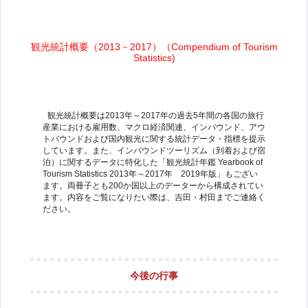
観光統計概要（
2013
－
2017
）（
Compendium of Tourism
Statistics)
観光統計概要は
2013
年～
2017
年の過去
5
年間の各国の旅行
産業における雇用数、マクロ経済関連、インバウンド、アウ
トバウンドおよび国内観光に関する統計データ・指標を提示
しています。また、インバウンドツーリズム（到着および宿
泊）に関するデータに特化した「観光統計年鑑
Yearbook of
Tourism Statistics 2013
年～
2017
年
2019
年版」もござい
ます。両冊子とも
200
か国以上のデーターから構成されてい
ます。内容をご覧になりたい際は、吉田・村田までご連絡く
ださい。
今後の行事