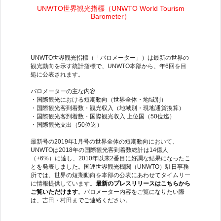
UNWTO
世界観光指標（
UNWTO World Tourism
Barometer
）
UNWTO世界観光指標（「バロメーター」）は最新の世界の
観光動向を示す統計指標で、UNWTO本部から、年6回を目
処に公表されます。
バロメーターの主な内容
・国際観光における短期動向（世界全体・地域別）
・国際観光客到着数・観光収入（地域別・現地通貨換算）
・国際観光客到着数・国際観光収入 上位国（50位迄）
・国際観光支出（50位迄）
最新号の2019年1月号の世界全体の短期動向において、
UNWTOは2018年の国際観光客到着数総計は14億人
（+6%）に達し、2010年以来2番目に好調な結果になったこ
とを発表しました。国連世界観光機関（UNWTO）駐日事務
所では、世界の短期動向を本部の公表にあわせてタイムリー
に情報提供しています。
最新のプレスリリースはこちらから
ご覧いただけます
。バロメーター内容をご覧になりたい際
は、吉田・村田までご連絡ください。