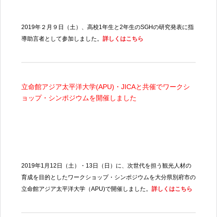
2019
年２月９日（土）、高校
1
年生と
2
年生の
SGHの
研究発表に指
導助言者として参加しました。
詳しくはこちら
立命館アジア太平洋大学(
APU)
・
JICAと
共催でワークシ
ョップ・シンポジウムを開催しました
2019
年
1
月
12
日（土）・
13
日（日）に、次世代を担う観光人材の
育成を目的としたワークショップ・シンポジウムを大分県別府市の
立命館アジア太平洋大学（
APU)
で開催しました。
詳しくはこちら