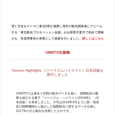
雪と文化をテーマに東北
6
県が連携し海外の観光関係者にアピール
する「東北観光プロモーション会議」が山形県天童市で初めて開催
され、本保理事長が来賓として挨拶を行いました。
詳しくはこちら
UNWTO出版物
Tourism Highlights （ツーリズムハイライト）日本語版を
発行しました
UNWTOでは過去１年間の観光データを基に、国際観光の概
要を紹介する冊子「ツーリズム・ハイライト(2018年)」（日
本語版）を発表しました。今号は2018年9月までに国・地域
及び国際機関から集計した国際観光に関するデータを基に、
2017年の主な動向を反映したものです。