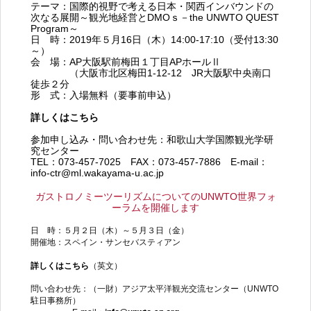
テーマ：国際的視野で考える日本・関西インバウンドの
次なる展開～観光地経営とDMOｓ－the UNWTO QUEST
Program～
日 時：2019年５月16日（木）14:00-17:10（受付13:30
～）
会 場：AP大阪駅前梅田１丁目APホールⅡ
（大阪市北区梅田1-12-12 JR大阪駅中央南口
徒歩２分
形 式：入場無料（要事前申込）
詳しくはこちら
参加申し込み・問い合わせ先：和歌山大学国際観光学研
究センター
TEL：073-457-7025 FAX：073-457-7886 E-mail：
info-ctr@ml.wakayama-u.ac.jp
ガストロノミーツーリズムについてのUNWTO世界フォ
ーラムを開催します
日 時：５月２日（木）～５月３日（金）
開催地：スペイン・サンセバスティアン
詳しくはこちら
（英文）
問い合わせ先：（一財）アジア太平洋観光交流センター（UNWTO
駐日事務所）